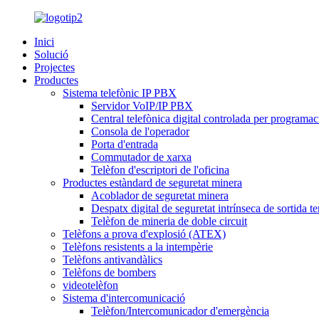
Inici
Solució
Projectes
Productes
Sistema telefònic IP PBX
Servidor VoIP/IP PBX
Central telefònica digital controlada per programac
Consola de l'operador
Porta d'entrada
Commutador de xarxa
Telèfon d'escriptori de l'oficina
Productes estàndard de seguretat minera
Acoblador de seguretat minera
Despatx digital de seguretat intrínseca de sortida te
Telèfon de mineria de doble circuit
Telèfons a prova d'explosió (ATEX)
Telèfons resistents a la intempèrie
Telèfons antivandàlics
Telèfons de bombers
videotelèfon
Sistema d'intercomunicació
Telèfon/Intercomunicador d'emergència