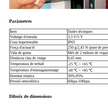
Paràmetres
Ítem
Dades tècniques
Voltatge d'entrada
3,3 V/5 V
Grau impermeable
IP65
Força d'actuació
250 g/2,45 N (punt de pre
Vida de goma
Més de 2 milions de vegad
Distància clau de viatge
0,45 mm
Temperatura de treball
-25 ℃ ~ +65 ℃
Temperatura d'emmagatzematge
-40 ℃ ~ +85 ℃
Humitat relativa
30%-95%
Pressió atmosfèrica
60kpa-106kpa
Dibuix de dimensions