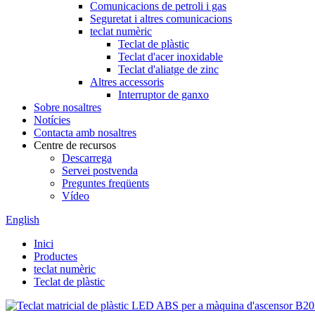
Comunicacions de petroli i gas
Seguretat i altres comunicacions
teclat numèric
Teclat de plàstic
Teclat d'acer inoxidable
Teclat d'aliatge de zinc
Altres accessoris
Interruptor de ganxo
Sobre nosaltres
Notícies
Contacta amb nosaltres
Centre de recursos
Descarrega
Servei postvenda
Preguntes freqüents
Vídeo
English
Inici
Productes
teclat numèric
Teclat de plàstic