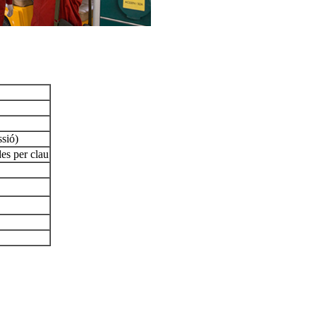
ssió)
es per clau