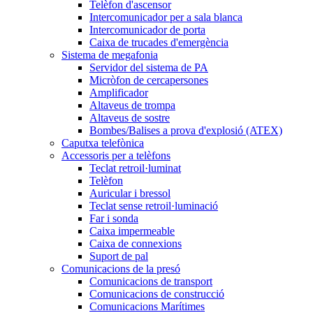
Telèfon d'ascensor
Intercomunicador per a sala blanca
Intercomunicador de porta
Caixa de trucades d'emergència
Sistema de megafonia
Servidor del sistema de PA
Micròfon de cercapersones
Amplificador
Altaveus de trompa
Altaveus de sostre
Bombes/Balises a prova d'explosió (ATEX)
Caputxa telefònica
Accessoris per a telèfons
Teclat retroil·luminat
Telèfon
Auricular i bressol
Teclat sense retroil·luminació
Far i sonda
Caixa impermeable
Caixa de connexions
Suport de pal
Comunicacions de la presó
Comunicacions de transport
Comunicacions de construcció
Comunicacions Marítimes