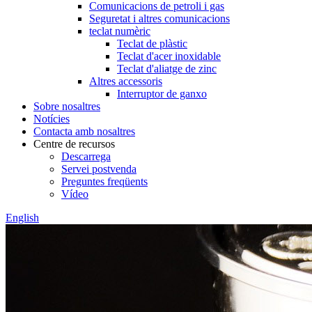
Comunicacions de petroli i gas
Seguretat i altres comunicacions
teclat numèric
Teclat de plàstic
Teclat d'acer inoxidable
Teclat d'aliatge de zinc
Altres accessoris
Interruptor de ganxo
Sobre nosaltres
Notícies
Contacta amb nosaltres
Centre de recursos
Descarrega
Servei postvenda
Preguntes freqüents
Vídeo
English