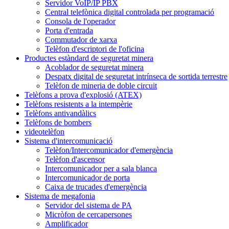
Servidor VoIP/IP PBX
Central telefònica digital controlada per programació
Consola de l'operador
Porta d'entrada
Commutador de xarxa
Telèfon d'escriptori de l'oficina
Productes estàndard de seguretat minera
Acoblador de seguretat minera
Despatx digital de seguretat intrínseca de sortida terrestre
Telèfon de mineria de doble circuit
Telèfons a prova d'explosió (ATEX)
Telèfons resistents a la intempèrie
Telèfons antivandàlics
Telèfons de bombers
videotelèfon
Sistema d'intercomunicació
Telèfon/Intercomunicador d'emergència
Telèfon d'ascensor
Intercomunicador per a sala blanca
Intercomunicador de porta
Caixa de trucades d'emergència
Sistema de megafonia
Servidor del sistema de PA
Micròfon de cercapersones
Amplificador