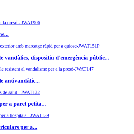
s...
 vandàlics, dispositiu d'emergència públic...
 antivandàlic...
er a paret petita...
iculars per a...