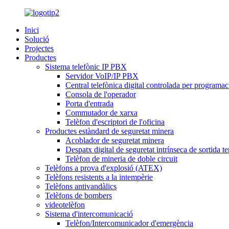
Inici
Solució
Projectes
Productes
Sistema telefònic IP PBX
Servidor VoIP/IP PBX
Central telefònica digital controlada per programac
Consola de l'operador
Porta d'entrada
Commutador de xarxa
Telèfon d'escriptori de l'oficina
Productes estàndard de seguretat minera
Acoblador de seguretat minera
Despatx digital de seguretat intrínseca de sortida te
Telèfon de mineria de doble circuit
Telèfons a prova d'explosió (ATEX)
Telèfons resistents a la intempèrie
Telèfons antivandàlics
Telèfons de bombers
videotelèfon
Sistema d'intercomunicació
Telèfon/Intercomunicador d'emergència