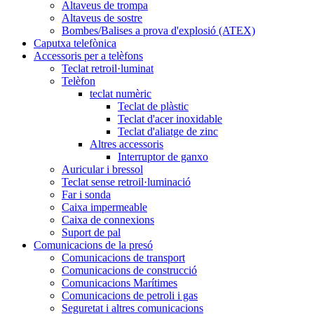
Altaveus de trompa
Altaveus de sostre
Bombes/Balises a prova d'explosió (ATEX)
Caputxa telefònica
Accessoris per a telèfons
Teclat retroil·luminat
Telèfon
teclat numèric
Teclat de plàstic
Teclat d'acer inoxidable
Teclat d'aliatge de zinc
Altres accessoris
Interruptor de ganxo
Auricular i bressol
Teclat sense retroil·luminació
Far i sonda
Caixa impermeable
Caixa de connexions
Suport de pal
Comunicacions de la presó
Comunicacions de transport
Comunicacions de construcció
Comunicacions Marítimes
Comunicacions de petroli i gas
Seguretat i altres comunicacions