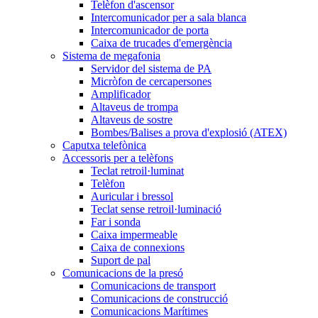
Telèfon d'ascensor
Intercomunicador per a sala blanca
Intercomunicador de porta
Caixa de trucades d'emergència
Sistema de megafonia
Servidor del sistema de PA
Micròfon de cercapersones
Amplificador
Altaveus de trompa
Altaveus de sostre
Bombes/Balises a prova d'explosió (ATEX)
Caputxa telefònica
Accessoris per a telèfons
Teclat retroil·luminat
Telèfon
Auricular i bressol
Teclat sense retroil·luminació
Far i sonda
Caixa impermeable
Caixa de connexions
Suport de pal
Comunicacions de la presó
Comunicacions de transport
Comunicacions de construcció
Comunicacions Marítimes