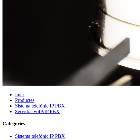
Inici
Productes
Sistema telefònic IP PBX
Servidor VoIP/IP PBX
Categories
Sistema telefònic IP PBX