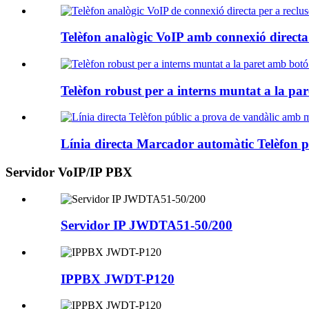
Telèfon analògic VoIP amb connexió directa p
Telèfon robust per a interns muntat a la pa
Línia directa Marcador automàtic Telèfon pú
Servidor VoIP/IP PBX
Servidor IP JWDTA51-50/200
IPPBX JWDT-P120