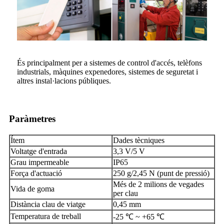
És principalment per a sistemes de control d'accés, telèfons
industrials, màquines expenedores, sistemes de seguretat i
altres instal·lacions públiques.
Paràmetres
Ítem
Dades tècniques
Voltatge d'entrada
3,3 V/5 V
Grau impermeable
IP65
Força d'actuació
250 g/2,45 N (punt de pressió)
Més de 2 milions de vegades
Vida de goma
per clau
Distància clau de viatge
0,45 mm
Temperatura de treball
-25 ℃ ~ +65 ℃