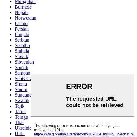
Mongolian
Burmese
Nepali
Norwegian
Pashto
Persian
Punjabi
Serbian
Sesotho
Sinhala
Slovak
Slovenian
Somali
Samoan
Scots Gaelic
Shona
Sindhi
Sundanese
Swahili
Tajik
Tamil
Telugu
Thai
Ukrainian
Urdu