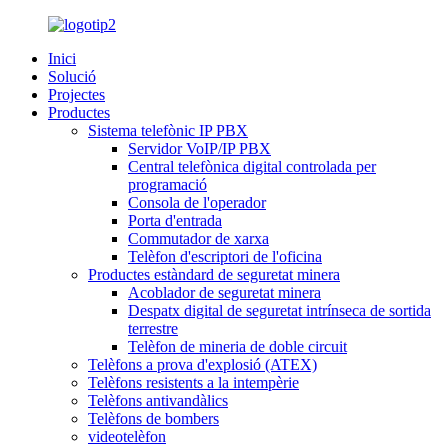
Inici
Solució
Projectes
Productes
Sistema telefònic IP PBX
Servidor VoIP/IP PBX
Central telefònica digital controlada per
programació
Consola de l'operador
Porta d'entrada
Commutador de xarxa
Telèfon d'escriptori de l'oficina
Productes estàndard de seguretat minera
Acoblador de seguretat minera
Despatx digital de seguretat intrínseca de sortida
terrestre
Telèfon de mineria de doble circuit
Telèfons a prova d'explosió (ATEX)
Telèfons resistents a la intempèrie
Telèfons antivandàlics
Telèfons de bombers
videotelèfon