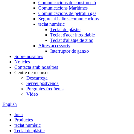
Comunicacions de construcció
Comunicacions Marítimes
Comunicacions de petroli i gas
Seguretat i altres comunicacions
teclat numèric
Teclat de plàstic
Teclat d'acer inoxidable
Teclat d'aliatge de zinc
Altres accessoris
Interruptor de ganxo
Sobre nosaltres
Notícies
Contacta amb nosaltres
Centre de recursos
Descarrega
Servei postvenda
Preguntes freqüents
Vídeo
English
Inici
Productes
teclat numèric
Teclat de plàstic