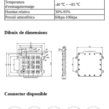
Temperatura
-40 ℃ ~ +85 ℃
d'emmagatzematge
Humitat relativa
30%-95%
Pressió atmosfèrica
60kpa-106kpa
Dibuix de dimensions
Connector disponible