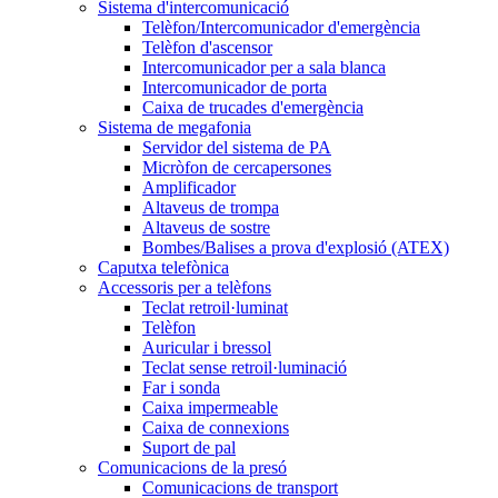
Sistema d'intercomunicació
Telèfon/Intercomunicador d'emergència
Telèfon d'ascensor
Intercomunicador per a sala blanca
Intercomunicador de porta
Caixa de trucades d'emergència
Sistema de megafonia
Servidor del sistema de PA
Micròfon de cercapersones
Amplificador
Altaveus de trompa
Altaveus de sostre
Bombes/Balises a prova d'explosió (ATEX)
Caputxa telefònica
Accessoris per a telèfons
Teclat retroil·luminat
Telèfon
Auricular i bressol
Teclat sense retroil·luminació
Far i sonda
Caixa impermeable
Caixa de connexions
Suport de pal
Comunicacions de la presó
Comunicacions de transport