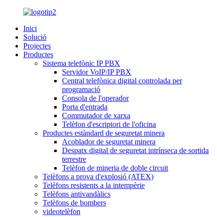
Inici
Solució
Projectes
Productes
Sistema telefònic IP PBX
Servidor VoIP/IP PBX
Central telefònica digital controlada per
programació
Consola de l'operador
Porta d'entrada
Commutador de xarxa
Telèfon d'escriptori de l'oficina
Productes estàndard de seguretat minera
Acoblador de seguretat minera
Despatx digital de seguretat intrínseca de sortida
terrestre
Telèfon de mineria de doble circuit
Telèfons a prova d'explosió (ATEX)
Telèfons resistents a la intempèrie
Telèfons antivandàlics
Telèfons de bombers
videotelèfon