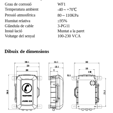
Grau de corrosió
WF1
Temperatura ambient
-40～+70℃
Pressió atmosfèrica
80～110KPa
Humitat relativa
≤95%
Glàndula de cable
3-PG11
Instal·lació
Muntat a la paret
Voltatge del senyal
100-230 VCA
Dibuix de dimensions