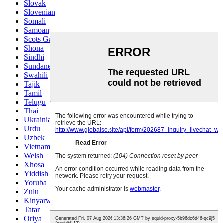
Slovak
Slovenian
Somali
Samoan
Scots Gaelic
Shona
Sindhi
Sundanese
Swahili
Tajik
Tamil
Telugu
Thai
Ukrainian
Urdu
Uzbek
Vietnamese
Welsh
Xhosa
Yiddish
Yoruba
Zulu
Kinyarwanda
Tatar
Oriya