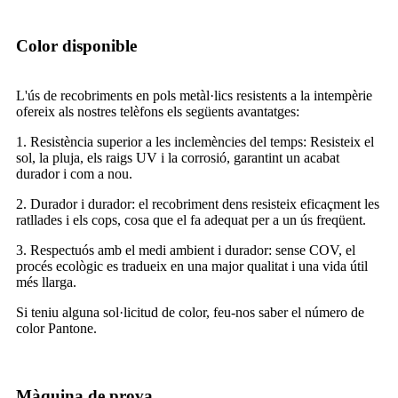
Color disponible
L'ús de recobriments en pols metàl·lics resistents a la intempèrie
ofereix als nostres telèfons els següents avantatges:
1. Resistència superior a les inclemències del temps: Resisteix el
sol, la pluja, els raigs UV i la corrosió, garantint un acabat
durador i com a nou.
2. Durador i durador: el recobriment dens resisteix eficaçment les
ratllades i els cops, cosa que el fa adequat per a un ús freqüent.
3. Respectuós amb el medi ambient i durador: sense COV, el
procés ecològic es tradueix en una major qualitat i una vida útil
més llarga.
Si teniu alguna sol·licitud de color, feu-nos saber el número de
color Pantone.
Màquina de prova