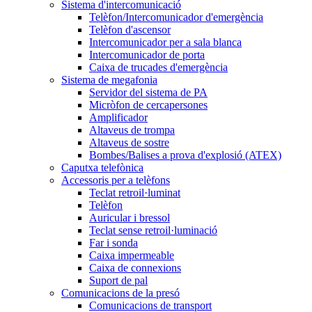
Sistema d'intercomunicació
Telèfon/Intercomunicador d'emergència
Telèfon d'ascensor
Intercomunicador per a sala blanca
Intercomunicador de porta
Caixa de trucades d'emergència
Sistema de megafonia
Servidor del sistema de PA
Micròfon de cercapersones
Amplificador
Altaveus de trompa
Altaveus de sostre
Bombes/Balises a prova d'explosió (ATEX)
Caputxa telefònica
Accessoris per a telèfons
Teclat retroil·luminat
Telèfon
Auricular i bressol
Teclat sense retroil·luminació
Far i sonda
Caixa impermeable
Caixa de connexions
Suport de pal
Comunicacions de la presó
Comunicacions de transport