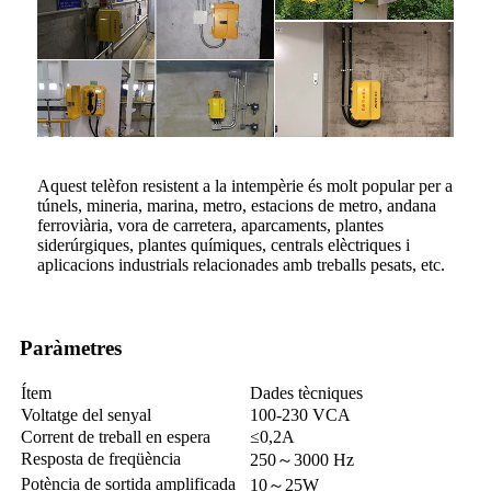
Aquest telèfon resistent a la intempèrie és molt popular per a
túnels, mineria, marina, metro, estacions de metro, andana
ferroviària, vora de carretera, aparcaments, plantes
siderúrgiques, plantes químiques, centrals elèctriques i
aplicacions industrials relacionades amb treballs pesats, etc.
Paràmetres
Ítem
Dades tècniques
Voltatge del senyal
100-230 VCA
Corrent de treball en espera
≤0,2A
Resposta de freqüència
250～3000 Hz
Potència de sortida amplificada
10～25W