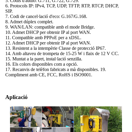
5. Codis d'àudio: G.711, G.722, G.729.
6. Protocols IP: IPv4, TCP, UDP, TFTP, RTP, RTCP, DHCP,
SIP.
7. Codi de cancel·lació d'eco: G.167/G.168.
8. Admet dúplex complet.
9. WAN/LAN: compatible amb el mode Bridge.
10. Admet DHCP per obtenir IP al port WAN.
11. Compatible amb PPPoE per a xDSL.
12. Admet DHCP per obtenir IP al port WAN.
13. Resistent a la intempèrie Classe de protecció IP67.
14. Amb altaveu de trompeta de 15-25 W i flaix de 12 V CC.
15. Muntat a la paret, instal·lació senzilla.
16. Els colors disponibles com a opció.
17. Recanvis de telèfon fabricats a mà disponibles. 19.
Compliment amb CE, FCC, RoHS i ISO9001.
Aplicació