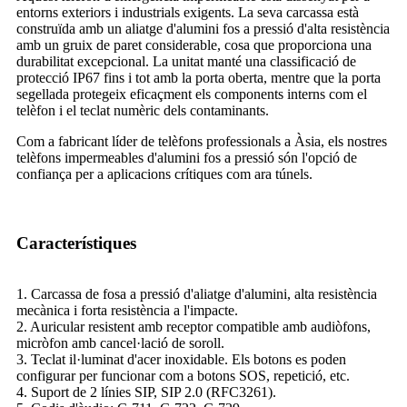
entorns exteriors i industrials exigents. La seva carcassa està
construïda amb un aliatge d'alumini fos a pressió d'alta resistència
amb un gruix de paret considerable, cosa que proporciona una
durabilitat excepcional. La unitat manté una classificació de
protecció IP67 fins i tot amb la porta oberta, mentre que la porta
segellada protegeix eficaçment els components interns com el
telèfon i el teclat numèric dels contaminants.
Com a fabricant líder de telèfons professionals a Àsia, els nostres
telèfons impermeables d'alumini fos a pressió són l'opció de
confiança per a aplicacions crítiques com ara túnels.
Característiques
1. Carcassa de fosa a pressió d'aliatge d'alumini, alta resistència
mecànica i forta resistència a l'impacte.
2. Auricular resistent amb receptor compatible amb audiòfons,
micròfon amb cancel·lació de soroll.
3. Teclat il·luminat d'acer inoxidable. Els botons es poden
configurar per funcionar com a botons SOS, repetició, etc.
4. Suport de 2 línies SIP, SIP 2.0 (RFC3261).