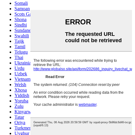
Somali
Samoan
Scots Gaelic
Shona
Sindhi
Sundanese
Swahili
Tajik
Tamil
Telugu
Thai
Ukrainian
Urdu
Uzbek
Vietnamese
Welsh
Xhosa
Yiddish
Yoruba
Zulu
Kinyarwanda
Tatar
Oriya
Turkmen
Uyghur