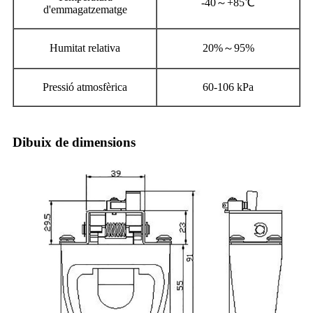
-40～+85℃
d'emmagatzematge
Humitat relativa
20%～95%
Pressió atmosfèrica
60-106 kPa
Dibuix de dimensions