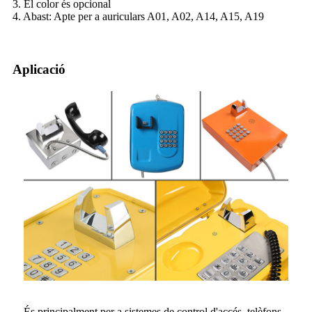
3. El color és opcional
4. Abast: Apte per a auriculars A01, A02, A14, A15, A19
Aplicació
És principalment per a sistemes de control d'accés, telèfons