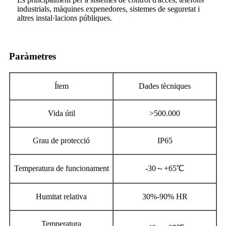
industrials, màquines expenedores, sistemes de seguretat i
altres instal·lacions públiques.
Paràmetres
Ítem
Dades tècniques
Vida útil
>500.000
Grau de protecció
IP65
Temperatura de funcionament
-30～+65℃
Humitat relativa
30%-90% HR
Temperatura