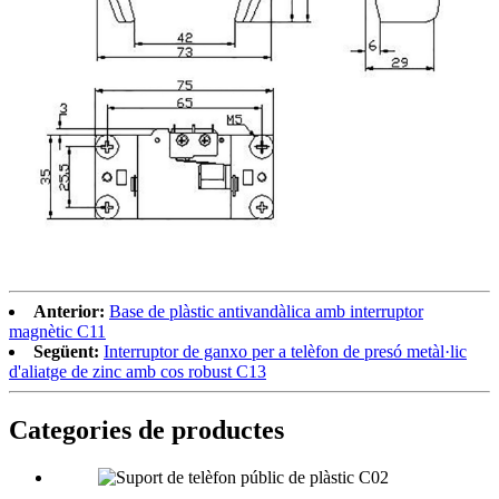
Anterior:
Base de plàstic antivandàlica amb interruptor
magnètic C11
Següent:
Interruptor de ganxo per a telèfon de presó metàl·lic
d'aliatge de zinc amb cos robust C13
Categories de productes