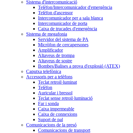
Sistema d'intercomunicació
Telèfon/Intercomunicador d'emergència
Telèfon d'ascensor
Intercomunicador per a sala blanca
Intercomunicador de porta
Caixa de trucades d'emergència
Sistema de megafonia
Servidor del sistema de PA
Micròfon de cercapersones
Amplificador
Altaveus de trompa
Altaveus de sostre
Bombes/Balises a prova d'explosió (ATEX)
Caputxa telefònica
Accessoris per a telèfons
Teclat retroil·luminat
Telèfon
Auricular i bressol
Teclat sense retroil·luminació
Far i sonda
Caixa impermeable
Caixa de connexions
Suport de pal
Comunicacions de la presó
Comunicacions de transport