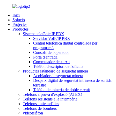
Inici
Solució
Projectes
Productes
Sistema telefònic IP PBX
Servidor VoIP/IP PBX
Central telefònica digital controlada per
programació
Consola de l'operador
Porta d'entrada
Commutador de xarxa
Telèfon d'escriptori de l'oficina
Productes estàndard de seguretat minera
Acoblador de seguretat minera
Despatx digital de seguretat intrínseca de sortida
terrestre
Telèfon de mineria de doble circuit
Telèfons a prova d'explosió (ATEX)
Telèfons resistents a la intempèrie
Telèfons antivandàlics
Telèfons de bombers
videotelèfon