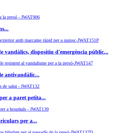
s...
 vandàlics, dispositiu d'emergència públic...
 antivandàlic...
er a paret petita...
iculars per a...