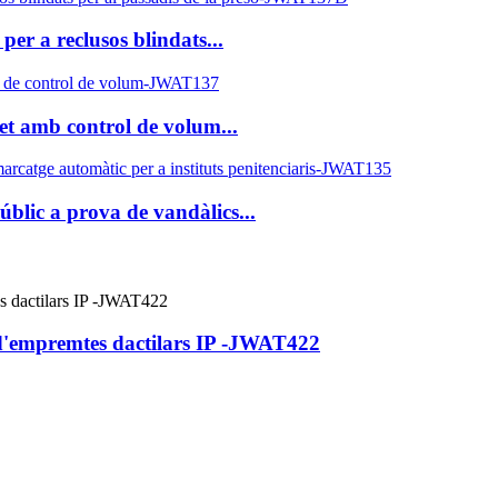
er a reclusos blindats...
ret amb control de volum...
blic a prova de vandàlics...
d'empremtes dactilars IP -JWAT422