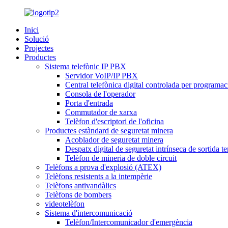
Inici
Solució
Projectes
Productes
Sistema telefònic IP PBX
Servidor VoIP/IP PBX
Central telefònica digital controlada per programac
Consola de l'operador
Porta d'entrada
Commutador de xarxa
Telèfon d'escriptori de l'oficina
Productes estàndard de seguretat minera
Acoblador de seguretat minera
Despatx digital de seguretat intrínseca de sortida te
Telèfon de mineria de doble circuit
Telèfons a prova d'explosió (ATEX)
Telèfons resistents a la intempèrie
Telèfons antivandàlics
Telèfons de bombers
videotelèfon
Sistema d'intercomunicació
Telèfon/Intercomunicador d'emergència