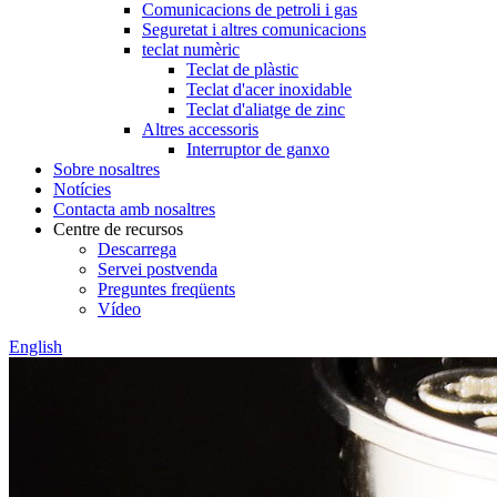
Comunicacions de petroli i gas
Seguretat i altres comunicacions
teclat numèric
Teclat de plàstic
Teclat d'acer inoxidable
Teclat d'aliatge de zinc
Altres accessoris
Interruptor de ganxo
Sobre nosaltres
Notícies
Contacta amb nosaltres
Centre de recursos
Descarrega
Servei postvenda
Preguntes freqüents
Vídeo
English