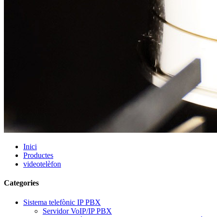
Inici
Productes
videotelèfon
Categories
Sistema telefònic IP PBX
Servidor VoIP/IP PBX