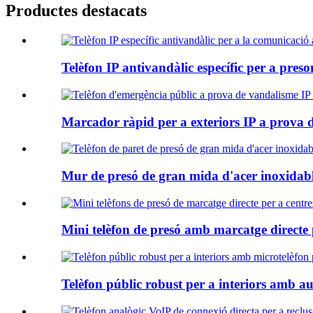
Productes destacats
Telèfon IP antivandàlic específic per a preson
Marcador ràpid per a exteriors IP a prova de
Mur de presó de gran mida d'acer inoxidable
Mini telèfon de presó amb marcatge directe p
Telèfon públic robust per a interiors amb aur