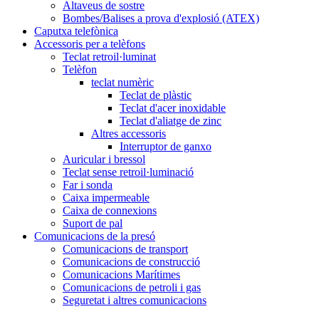
Altaveus de sostre
Bombes/Balises a prova d'explosió (ATEX)
Caputxa telefònica
Accessoris per a telèfons
Teclat retroil·luminat
Telèfon
teclat numèric
Teclat de plàstic
Teclat d'acer inoxidable
Teclat d'aliatge de zinc
Altres accessoris
Interruptor de ganxo
Auricular i bressol
Teclat sense retroil·luminació
Far i sonda
Caixa impermeable
Caixa de connexions
Suport de pal
Comunicacions de la presó
Comunicacions de transport
Comunicacions de construcció
Comunicacions Marítimes
Comunicacions de petroli i gas
Seguretat i altres comunicacions