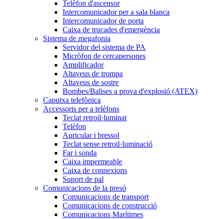
Telèfon d'ascensor
Intercomunicador per a sala blanca
Intercomunicador de porta
Caixa de trucades d'emergència
Sistema de megafonia
Servidor del sistema de PA
Micròfon de cercapersones
Amplificador
Altaveus de trompa
Altaveus de sostre
Bombes/Balises a prova d'explosió (ATEX)
Caputxa telefònica
Accessoris per a telèfons
Teclat retroil·luminat
Telèfon
Auricular i bressol
Teclat sense retroil·luminació
Far i sonda
Caixa impermeable
Caixa de connexions
Suport de pal
Comunicacions de la presó
Comunicacions de transport
Comunicacions de construcció
Comunicacions Marítimes